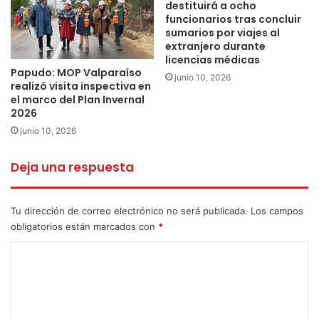
destituirá a ocho
funcionarios tras concluir
sumarios por viajes al
La Agencia de Desarrollo Económico de La Ligua entregará
extranjero durante
asesoría a todas las mujeres emprendedoras de esta área
licencias médicas
en Manuel Montt 127, tercer piso o a través del correo
Papudo: MOP Valparaíso
junio 10, 2026
realizó visita inspectiva en
ade@laligua.cl y los teléfonos 332342459 y +56 9
el marco del Plan Invernal
58175980.
2026
junio 10, 2026
Ade la ligua
Deja una respuesta
Agencia de Desarrollo Económico de La Ligua
Tu dirección de correo electrónico no será publicada.
Los campos
Capital Semilla Emprendedora Artesanal
obligatorios están marcados con
*
INDESPA
C
o
Instituto Nacional de Desarrollo Sustentable de
la Pesca Artesanal y de la Acuicultura de
m
Pequeña Escala
e