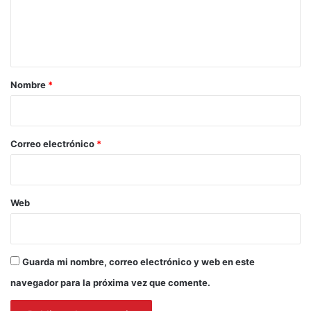
Postulacion
SERNAPESCA
n
t
a
r
Nombre
*
i
o
*
Correo electrónico
*
Web
Guarda mi nombre, correo electrónico y web en este
navegador para la próxima vez que comente.