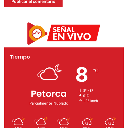
Tiempo
8
℃
Petorca
8º - 8º
91%
1.25 km/h
Parcialmente Nublado
℃
℃
℃
℃
℃