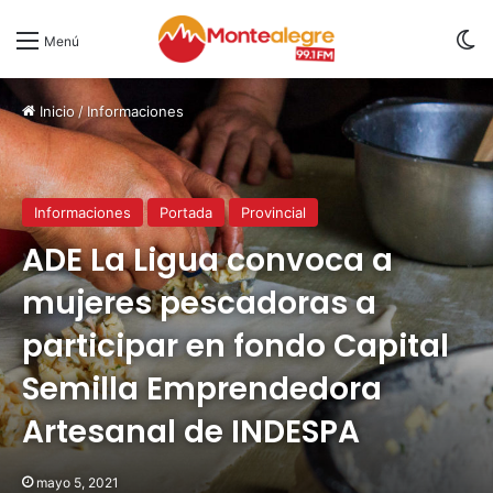
S
Menú
Inicio
/
Informaciones
Informaciones
Portada
Provincial
ADE La Ligua convoca a
mujeres pescadoras a
participar en fondo Capital
Semilla Emprendedora
Artesanal de INDESPA
mayo 5, 2021