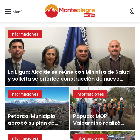
S
Menú
Informaciones
La Ligua: Alcalde se reúne con Ministra de Salud
y solicita se priorice construcción de nuevo
Hospital
Informaciones
Informaciones
Petorca: Municipio
Papudo: MOP
aprobó su plan de
Valparaíso realizó
acción comunal de
visita inspectiva en el
Cambio Climático
marco del Plan
Informaciones
Informaciones