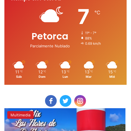
7
℃
Petorca
11º - 7º
88%
0.69 km/h
Parcialmente Nublado
11
12
13
13
15
℃
℃
℃
℃
℃
Sáb
Dom
Lun
Mar
Mié
Multimedia