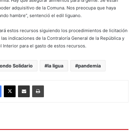
mia. Hay que asegurar alimentos para la gente. Se están
oder adquisitivo de la Comuna. Nos preocupa que haya
do hambre”, sentenció el edil liguano.
ará estos recursos siguiendo los procedimientos de licitación
las indicaciones de la Contraloría General de la República y
 Interior para el gasto de estos recursos.
ondo Solidario
la ligua
pandemia
Facebook
X
Compartir por correo electrónico
Imprimir