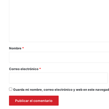
o
m
e
n
t
a
r
Nombre
*
i
o
*
Correo electrónico
*
Guarda mi nombre, correo electrónico y web en este navegad