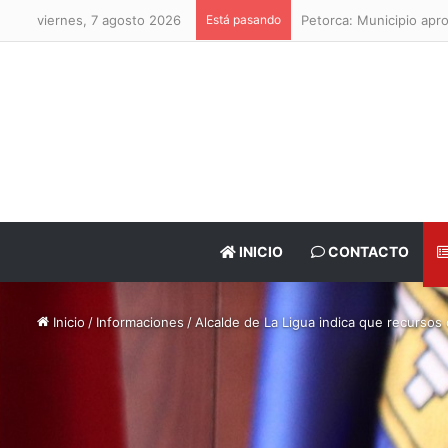
viernes, 7 agosto 2026
Está pasando
Petorca: Municipio ap
INICIO
CONTACTO
Inicio
/
Informaciones
/
Alcalde de La Ligua indica que recursos 