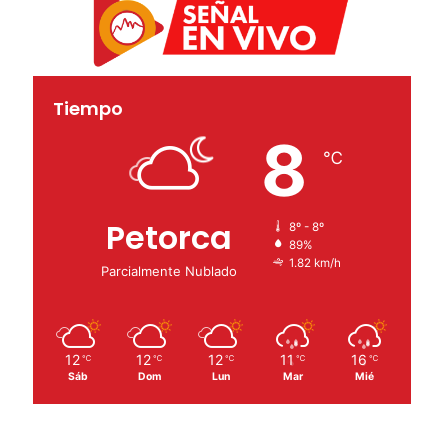
Tiempo
8
℃
Petorca
8º - 8º
89%
1.82 km/h
Parcialmente Nublado
12
12
12
11
16
℃
℃
℃
℃
℃
Sáb
Dom
Lun
Mar
Mié