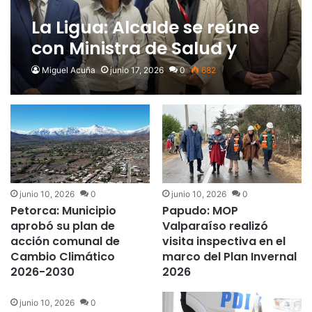
La Ligua: Alcalde se reúne
con Ministra de Salud y
solicita se priorice
Miguel Acuña
junio 17, 2026
0
682
construcción de nuevo
Hospital
junio 10, 2026
0
junio 10, 2026
0
Petorca: Municipio
Papudo: MOP
aprobó su plan de
Valparaíso realizó
acción comunal de
visita inspectiva en el
Cambio Climático
marco del Plan Invernal
2026-2030
2026
junio 10, 2026
0