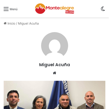
S
Menú
Inicio
/
Miguel Acuña
Miguel Acuña
Siti
o
we
b