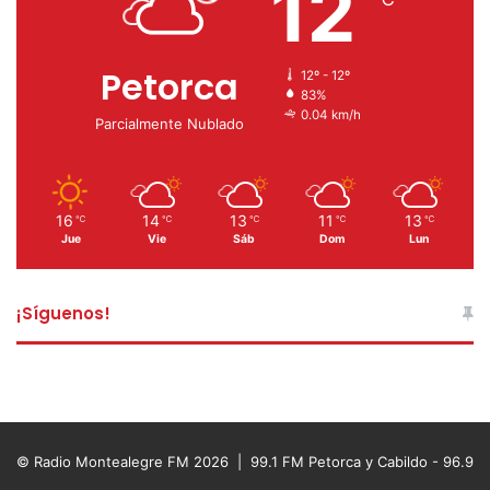
12
Petorca
12º - 12º
83%
0.04 km/h
Parcialmente Nublado
16
14
13
11
13
℃
℃
℃
℃
℃
Jue
Vie
Sáb
Dom
Lun
¡Síguenos!
© Radio Montealegre FM 2026 | 99.1 FM Petorca y Cabildo - 96.9