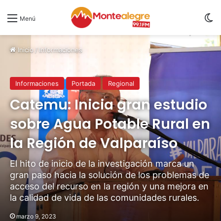
S
Menú
Inicio
/
Informaciones
Informaciones
Portada
Regional
Catemu: Inicia gran estudio
sobre Agua Potable Rural en
la Región de Valparaíso
El hito de inicio de la investigación marca un
gran paso hacia la solución de los problemas de
acceso del recurso en la región y una mejora en
la calidad de vida de las comunidades rurales.
marzo 9, 2023