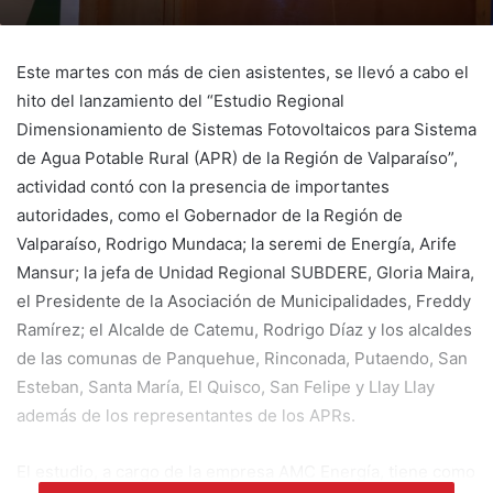
Este martes con más de cien asistentes, se llevó a cabo el
hito del lanzamiento del “Estudio Regional
Dimensionamiento de Sistemas Fotovoltaicos para Sistema
de Agua Potable Rural (APR) de la Región de Valparaíso”,
actividad contó con la presencia de importantes
autoridades, como el Gobernador de la Región de
Valparaíso, Rodrigo Mundaca; la seremi de Energía, Arife
Mansur; la jefa de Unidad Regional SUBDERE, Gloria Maira,
el Presidente de la Asociación de Municipalidades, Freddy
Ramírez; el Alcalde de Catemu, Rodrigo Díaz y los alcaldes
de las comunas de Panquehue, Rinconada, Putaendo, San
Esteban, Santa María, El Quisco, San Felipe y Llay Llay
además de los representantes de los APRs.
El estudio, a cargo de la empresa AMC Energía, tiene como