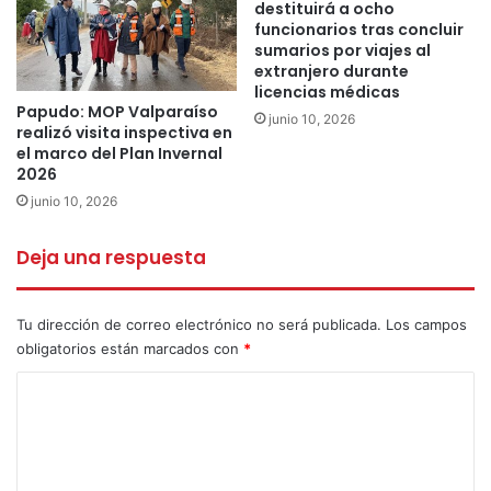
destituirá a ocho
funcionarios tras concluir
sumarios por viajes al
extranjero durante
Este recurso de protección está puesto en contra del jefe
licencias médicas
Papudo: MOP Valparaíso
de la Defensa Nacional para la región de Valparaíso, Yerko
junio 10, 2026
realizó visita inspectiva en
Marcic, y el ministro de Salud, Jaime Mañalich, para que
el marco del Plan Invernal
limiten la circulación de los habitantes de la zona,
2026
decretando la denominada “cuarentena” por un
período de
junio 10, 2026
14 días
, incluyendo eventualmente el cierre del acceso a la
región por la Ruta 68.
Deja una respuesta
Tu dirección de correo electrónico no será publicada.
Los campos
obligatorios están marcados con
*
C
o
m
e