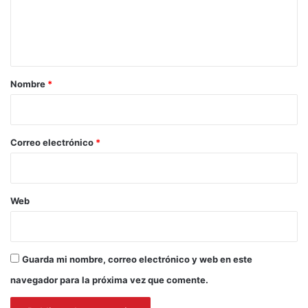
n
t
a
r
Nombre
*
i
o
*
Correo electrónico
*
Web
Guarda mi nombre, correo electrónico y web en este
navegador para la próxima vez que comente.