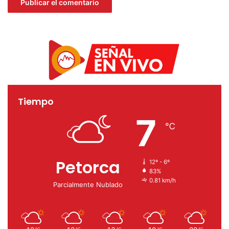
Tiempo
7
℃
Petorca
12º - 6º
83%
0.81 km/h
Parcialmente Nublado
℃
℃
℃
℃
℃