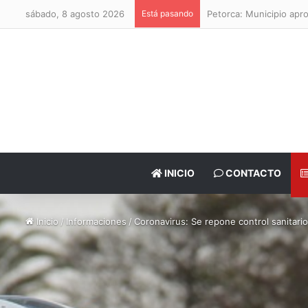
sábado, 8 agosto 2026
Está pasando
Petorca: Municipio apr
INICIO
CONTACTO
Inicio
/
Informaciones
/
Coronavirus: Se repone control sanitari