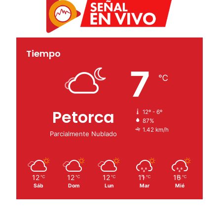
Tiempo
7
℃
Petorca
12º - 6º
87%
1.42 km/h
Parcialmente Nublado
12
12
12
11
16
℃
℃
℃
℃
℃
Sáb
Dom
Lun
Mar
Mié