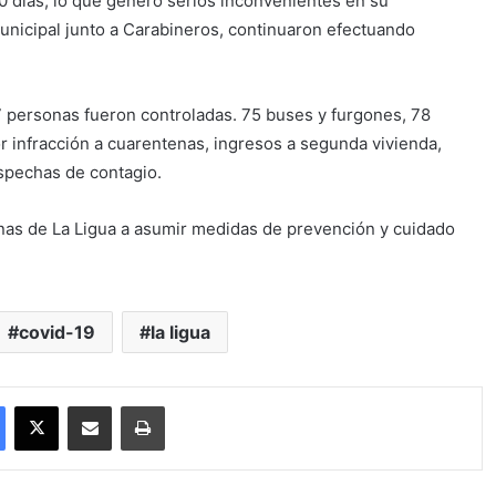
 días, lo que generó serios inconvenientes en su
unicipal junto a Carabineros, continuaron efectuando
7 personas fueron controladas. 75 buses y furgones, 78
r infracción a cuarentenas, ingresos a segunda vivienda,
spechas de contagio.
nas de La Ligua a asumir medidas de prevención y cuidado
covid-19
la ligua
Facebook
X
Compartir por correo electrónico
Imprimir