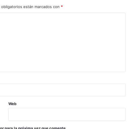
 obligatorios están marcados con
*
Web
or para la próxima vez que comente.