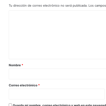
Tu dirección de correo electrónico no será publicada.
Los campos
C
o
m
e
n
t
a
r
Nombre
*
i
o
*
Correo electrónico
*
Guarda mi nombre, correo electrónico y web en este navegad