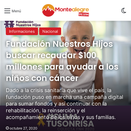
S
Menú
Inicio
/
Informaciones
Informaciones
Nacional
Fundación Nuestros Hijos
buscar recaudar $100
millones para ayudar a los
niños con cáncer
Dado a la crisis sanitaria que vive el país, la
fundación puso en marcha una campaña digital
para sumar fondos y así continuar con la
rehabilitación, la reinserción y el
acompañamiento de los niños y sus familias.
octubre 27, 2020