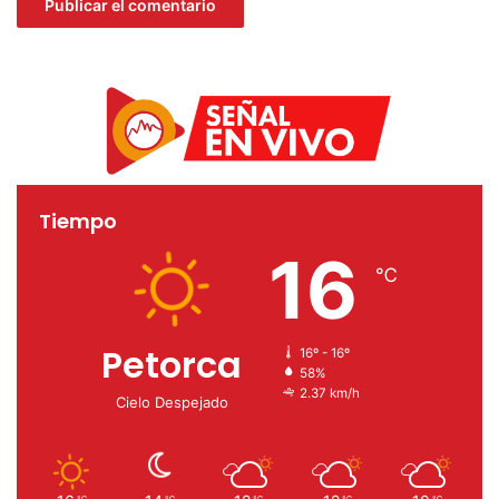
Tiempo
16
℃
Petorca
16º - 16º
58%
2.37 km/h
Cielo Despejado
℃
℃
℃
℃
℃