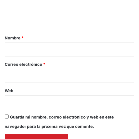
n
t
a
r
Nombre
*
i
o
*
Correo electrónico
*
Web
Guarda mi nombre, correo electrónico y web en este
navegador para la próxima vez que comente.