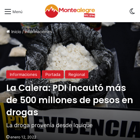
S
Menú
Inicio
/
Informaciones
Informaciones
Portada
Regional
La Calera: PDI incautó más
de 500 millones de pesos en
drogas
La droga provenía desde Iquique
enero 12, 2022