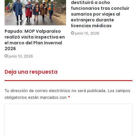
la calera
la ligua
PDI
destituirá a ocho
funcionarios tras concluir
sumarios por viajes al
Venezolano
extranjero durante
licencias médicas
Papudo: MOP Valparaíso
junio 10, 2026
realizó visita inspectiva en
el marco del Plan Invernal
2026
junio 10, 2026
Deja una respuesta
Tu dirección de correo electrónico no será publicada.
Los campos
obligatorios están marcados con
*
C
o
m
e