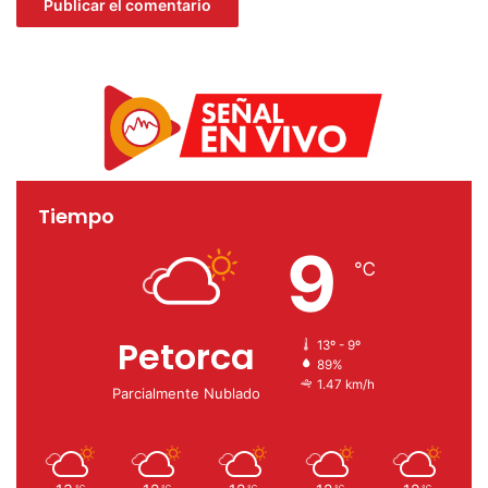
Tiempo
9
℃
Petorca
13º - 9º
89%
1.47 km/h
Parcialmente Nublado
℃
℃
℃
℃
℃