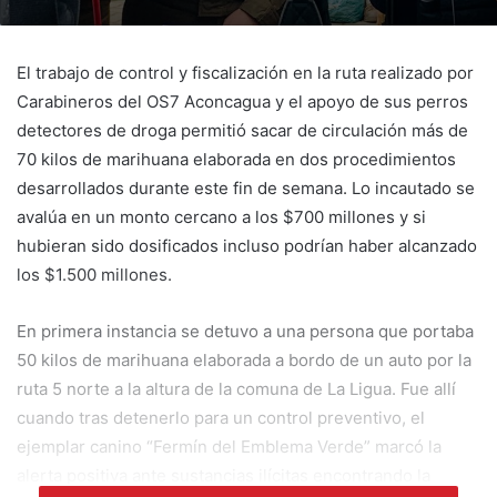
El trabajo de control y fiscalización en la ruta realizado por
Carabineros del OS7 Aconcagua y el apoyo de sus perros
detectores de droga permitió sacar de circulación más de
70 kilos de marihuana elaborada en dos procedimientos
desarrollados durante este fin de semana. Lo incautado se
avalúa en un monto cercano a los $700 millones y si
hubieran sido dosificados incluso podrían haber alcanzado
los $1.500 millones.
En primera instancia se detuvo a una persona que portaba
50 kilos de marihuana elaborada a bordo de un auto por la
ruta 5 norte a la altura de la comuna de La Ligua. Fue allí
cuando tras detenerlo para un control preventivo, el
ejemplar canino “Fermín del Emblema Verde” marcó la
alerta positiva ante sustancias ilícitas encontrando la