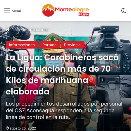
S
Menú
Inicio
/
Informaciones
Informaciones
Portada
Provincial
La Ligua: Carabineros sacó
de circulación más de 70
Kilos de marihuana
elaborada
Los procedimientos desarrollados por personal
del OS7 Aconcagua responden a la segunda
línea de control en la ruta.
agosto 25, 2022