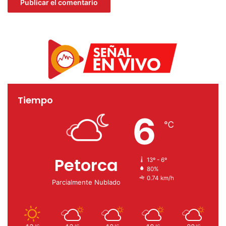
Sofía González
Tiempo
6
℃
Petorca
13º - 6º
80%
0.74 km/h
Parcialmente Nublado
℃
℃
℃
℃
℃