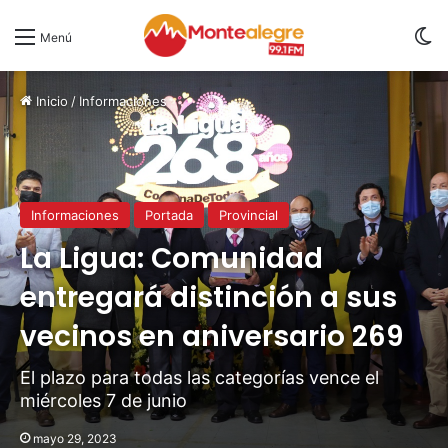
S
Menú
Inicio
/
Informaciones
Informaciones
Portada
Provincial
La Ligua: Comunidad
entregará distinción a sus
vecinos en aniversario 269
El plazo para todas las categorías vence el
miércoles 7 de junio
mayo 29, 2023