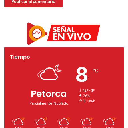
Distinción Ciudad de La Ligua 2023
la ligua
Tiempo
8
℃
Petorca
13º - 8º
76%
1.1 km/h
Parcialmente Nublado
℃
℃
℃
℃
℃