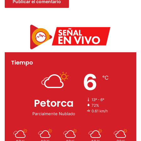
Tiempo
6
℃
Petorca
13º - 6º
72%
0.61 km/h
Parcialmente Nublado
℃
℃
℃
℃
℃