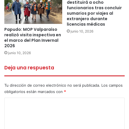
destituirá a ocho
delegaciones.
funcionarios tras concluir
sumarios por viajes al
extranjero durante
licencias médicas
269 aniversario
Desfile
la ligua
Papudo: MOP Valparaíso
junio 10, 2026
realizó visita inspectiva en
Plaza de armas
el marco del Plan Invernal
2026
junio 10, 2026
Deja una respuesta
Tu dirección de correo electrónico no será publicada.
Los campos
obligatorios están marcados con
*
C
o
m
e