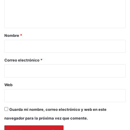
n
t
a
r
Nombre
*
i
o
*
Correo electrónico
*
Web
Guarda mi nombre, correo electrónico y web en este
navegador para la próxima vez que comente.