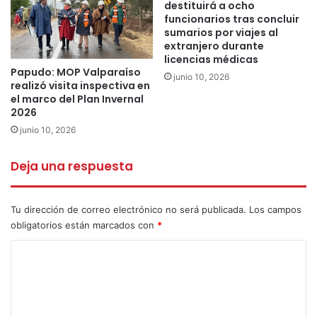
destituirá a ocho
un subsidio para familias vulnerables que permite una
funcionarios tras concluir
sumarios por viajes al
rebaja de hasta un 50% del valor de cada fardo y, en casos
extranjero durante
de mayor vulnerabilidad, el pasto es entregado de manera
licencias médicas
gratuita.
Papudo: MOP Valparaíso
junio 10, 2026
realizó visita inspectiva en
el marco del Plan Invernal
Recordemos que los beneficiados deben tener una
2026
actividad productiva con un mínimo de 3 animales y no
junio 10, 2026
deben haber recibido aportes del Estado durante los 30
días anteriores a la compra del talaje.
Deja una respuesta
Para acceder al beneficio, los interesados deberán
Tu dirección de correo electrónico no será publicada.
Los campos
comunicarse al teléfono +56 9 95357738, de lunes a
obligatorios están marcados con
*
viernes, de 09:30 a 13:00 horas para coordinar su
C
atención.
o
m
covid-19
la ligua
sequía
e