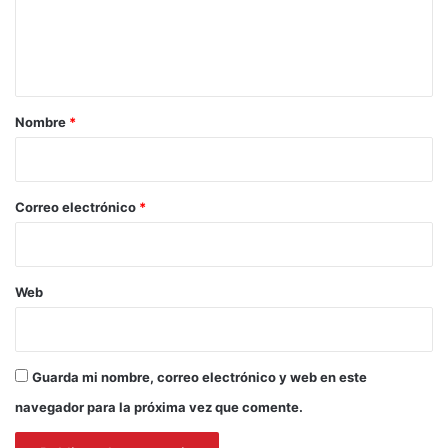
n
t
a
r
Nombre
*
i
o
*
Correo electrónico
*
Web
Guarda mi nombre, correo electrónico y web en este
navegador para la próxima vez que comente.