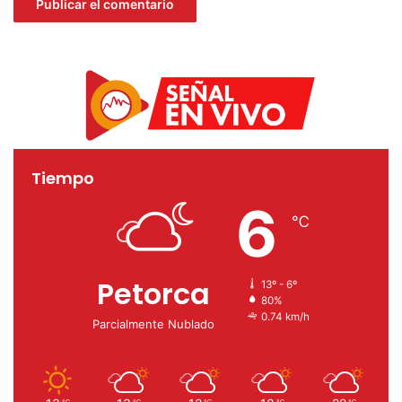
Tiempo
6
℃
Petorca
13º - 6º
80%
0.74 km/h
Parcialmente Nublado
℃
℃
℃
℃
℃