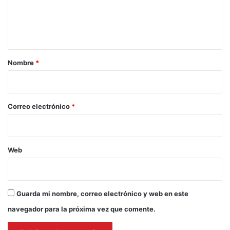
n
t
a
r
Nombre
*
i
o
*
Correo electrónico
*
Web
Guarda mi nombre, correo electrónico y web en este
navegador para la próxima vez que comente.