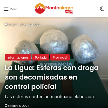
S
Menú
Inicio
/
Informaciones
Informaciones
Portada
Provincial
La Ligua: Esferas con droga
son decomisadas en
control policial
Las esferas contenían marihuana elaborada
octubre 6, 2021