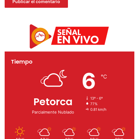
Tiempo
6
℃
Petorca
13º - 6º
77%
0.81 km/h
Parcialmente Nublado
℃
℃
℃
℃
℃