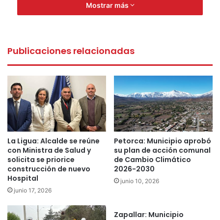
de 25 años, fue detenido por el delito de tráfico de drogas
Mostrar más
y puesto a disposición del tribunal local correspondiente.
25 años
3 kilos
Chasty
Publicaciones relacionadas
Detenido
esferas contenedoras de marihuana
la ligua
Os7 Aconcagua
ruta 5 norte
tráfico de drogas
La Ligua: Alcalde se reúne
Petorca: Municipio aprobó
con Ministra de Salud y
su plan de acción comunal
solicita se priorice
de Cambio Climático
construcción de nuevo
2026-2030
Hospital
junio 10, 2026
junio 17, 2026
Zapallar: Municipio