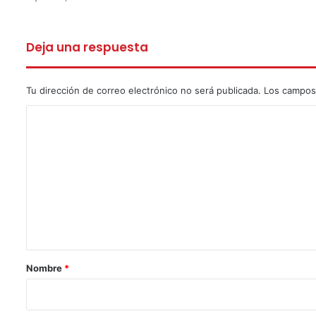
Deja una respuesta
Tu dirección de correo electrónico no será publicada.
Los campos
C
o
m
e
n
t
a
r
Nombre
*
i
o