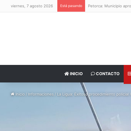
viernes, 7 agosto 2026
Está pasando
Petorca: Municipio apr
INICIO
CONTACTO
Inicio
/
Informaciones
/
La Ligua: Exitoso procedimiento policial