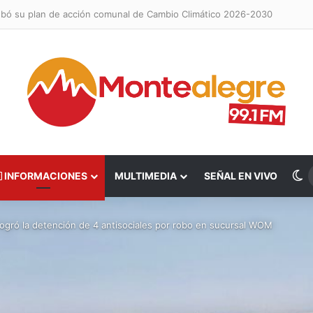
obó su plan de acción comunal de Cambio Climático 2026-2030
S
INFORMACIONES
MULTIMEDIA
SEÑAL EN VIVO
 logró la detención de 4 antisociales por robo en sucursal WOM