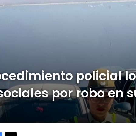
ocedimiento policial l
isociales por robo en
Facebook
X