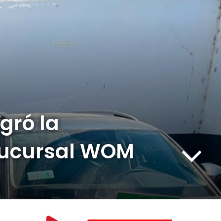
ogró la
 sucursal WOM