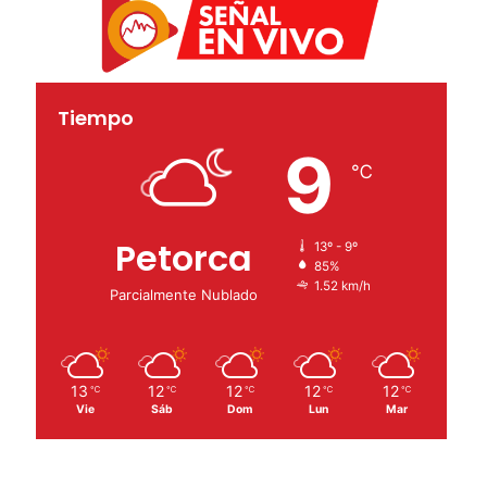
Tiempo
9
℃
Petorca
13º - 9º
85%
1.52 km/h
Parcialmente Nublado
13
12
12
12
12
℃
℃
℃
℃
℃
Vie
Sáb
Dom
Lun
Mar