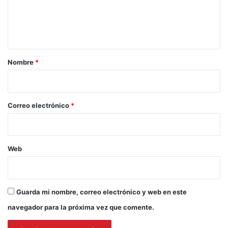
n
t
a
r
Nombre
*
i
o
*
Correo electrónico
*
Web
Guarda mi nombre, correo electrónico y web en este
navegador para la próxima vez que comente.