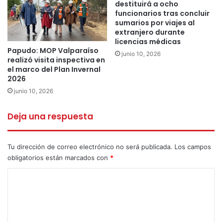
destituirá a ocho
tres extranjeros
un ciudadano chileno
funcionarios tras concluir
sumarios por viajes al
extranjero durante
licencias médicas
Papudo: MOP Valparaíso
junio 10, 2026
realizó visita inspectiva en
el marco del Plan Invernal
2026
junio 10, 2026
Deja una respuesta
Tu dirección de correo electrónico no será publicada.
Los campos
obligatorios están marcados con
*
C
o
m
e