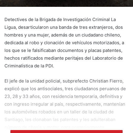
Detectives de la Brigada de Investigación Criminal La
Ligua, desarticularon una banda de tres extranjeros, dos
hombres y una mujer, además de un ciudadano chileno,
dedicada al robo y clonación de vehículos motorizados, a
los que se le falsificaban documentos y placas patentes,
hechos ratificados mediante peritajes del Laboratorio de
Criminalística de la PDI.
El jefe de la unidad policial, subprefecto Christian Fierro,
explicó que los antisociales, tres ciudadanos peruanos de
23, 28 y 33 años, con residencia temporaria, definitiva y
con ingreso irregular al país, respectivamente, mantenían
los automóviles robados en un taller de la ciudad de
Santiago, les clonaban las patentes y les adulteraban
número de chasis y motor, para posteriormente