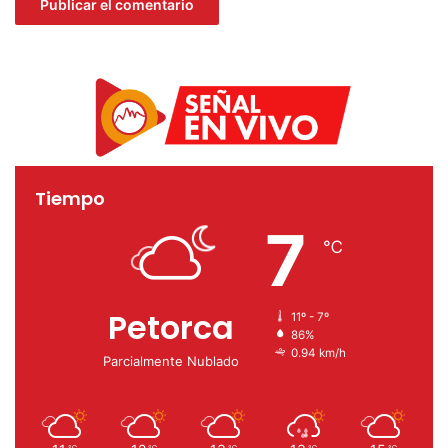
Tiempo
7
℃
Petorca
11º - 7º
86%
0.94 km/h
Parcialmente Nublado
℃
℃
℃
℃
℃