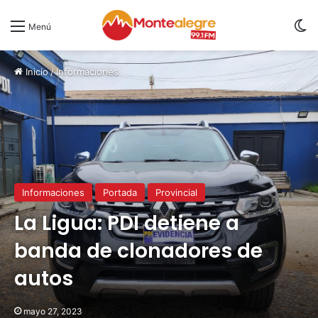
S
Menú
Inicio
/
Informaciones
Informaciones
Portada
Provincial
La Ligua: PDI detiene a
banda de clonadores de
autos
mayo 27, 2023