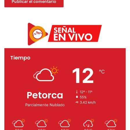
Tiempo
12
℃
Petorca
12º - 11º
55%
3.42 km/h
Parcialmente Nublado
℃
℃
℃
℃
℃