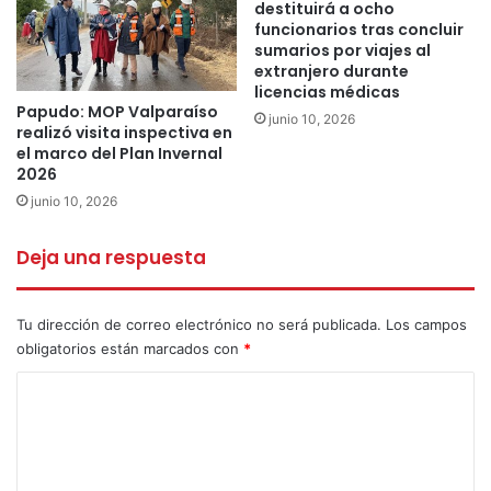
destituirá a ocho
la Posta de Pichicuy son parte de un plan amplio que
funcionarios tras concluir
sumarios por viajes al
busca renovar la infraestructura de la atención primaria en
extranjero durante
la Comuna, partiendo por los lugares donde se encuentra
licencias médicas
más deteriorada.
Papudo: MOP Valparaíso
junio 10, 2026
realizó visita inspectiva en
el marco del Plan Invernal
En los próximos días, se entregarán a la comunidad las
2026
obras de refacción de las postas rurales del Pueblo de
junio 10, 2026
Varas, en Valle Hermoso, y de Los Molles, que también han
sido intervenidas para recuperar los espacios destinados a
Deja una respuesta
la atención de público y a acoger a las y los trabajadores
de este servicio esencial para todas y todos.
Tu dirección de correo electrónico no será publicada.
Los campos
obligatorios están marcados con
*
la ligua
Los Molles
C
o
Pablo Montenegro
pandemia
m
pichicuy
Posta de Salud
e