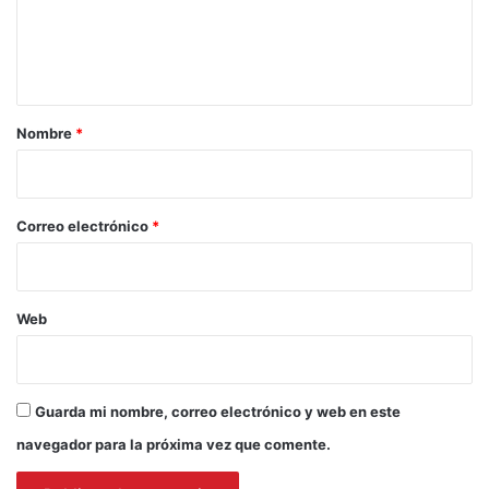
n
Rodrigo Sanchez
t
Servicio de Salud Viña del Mar Quillota
a
valle hermoso
r
Nombre
*
i
o
*
Correo electrónico
*
Web
Guarda mi nombre, correo electrónico y web en este
navegador para la próxima vez que comente.