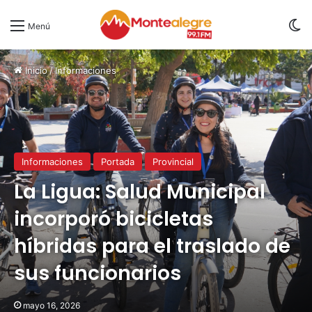
S
Menú
Inicio
/
Informaciones
Informaciones
Portada
Provincial
La Ligua: Salud Municipal
incorporó bicicletas
híbridas para el traslado de
sus funcionarios
mayo 16, 2026