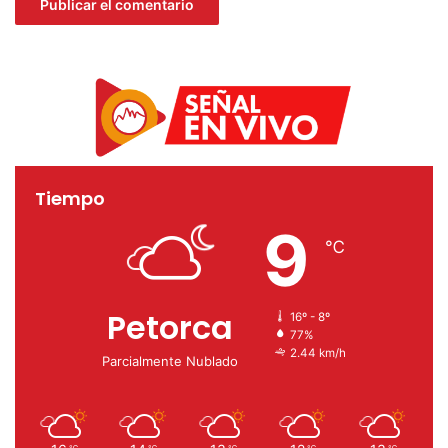
Tiempo
9
℃
Petorca
16º - 8º
77%
2.44 km/h
Parcialmente Nublado
℃
℃
℃
℃
℃