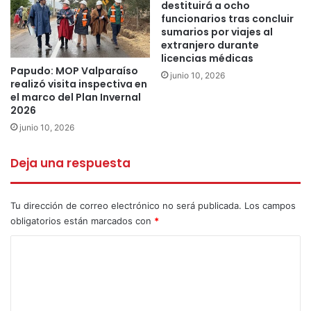
destituirá a ocho
incentivo a la vida
funcionarios tras concluir
sumarios por viajes al
sana y una nueva herramienta para que nuestros
extranjero durante
funcionarios realicen sus
licencias médicas
Papudo: MOP Valparaíso
labores diarias.”
junio 10, 2026
realizó visita inspectiva en
el marco del Plan Invernal
Por su parte, la presidenta de la AFUTRAM La Ligua, Judy
2026
Valenzuela Gallardo,
junio 10, 2026
calificó este proyecto como “un logro para nuestra
asociación y el reflejo de
Deja una respuesta
que estamos preocupados del bienestar de nuestros
asociados y de que
Tu dirección de correo electrónico no será publicada.
Los campos
todo resulte de mejor forma para los trabajadores.”
obligatorios están marcados con
*
C
Esta iniciativa, bautizada como “Respira y Rueda” contó
o
con el apoyo del alcalde
Patricio Pallares Valenzuela, quien respaldo la postulación
m
realizada por la
e