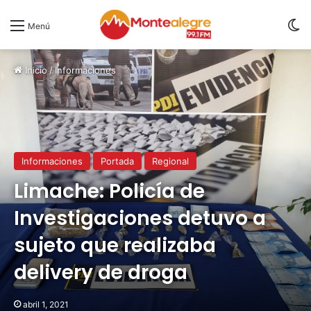
S
Menú
Inicio
/
Informaciones
Informaciones
Portada
Regional
Limache: Policía de
Investigaciones detuvo a
sujeto que realizaba
delivery de droga
abril 1, 2021