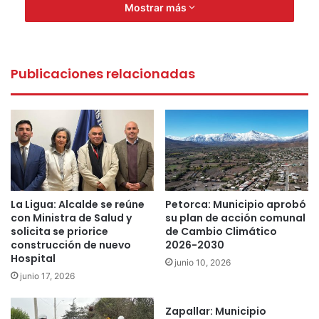
concurrieron hasta su domicilio donde se incautó un total
Mostrar más
de 339 gramos de cannabis, avaluada en $2.000.000,
además, de dinero en efectivo y una pesa digital, utilizada
para la dosificación de la sustancia ilícita.
Publicaciones relacionadas
El imputado será puesto a disposición del Juzgado de
Garantía de Limache para efectuar su correspondiente
control de detención.
2 millones de pesos
antinarcoticos
cannabis sativa
Delivery de droga
La Ligua: Alcalde se reúne
Petorca: Municipio aprobó
con Ministra de Salud y
su plan de acción comunal
Juzgado de Garantía de Limache
limache
solicita se priorice
de Cambio Climático
construcción de nuevo
2026-2030
Ministerio Público
PDI Limache
Hospital
junio 10, 2026
junio 17, 2026
sujeto de 24 años
Zapallar: Municipio