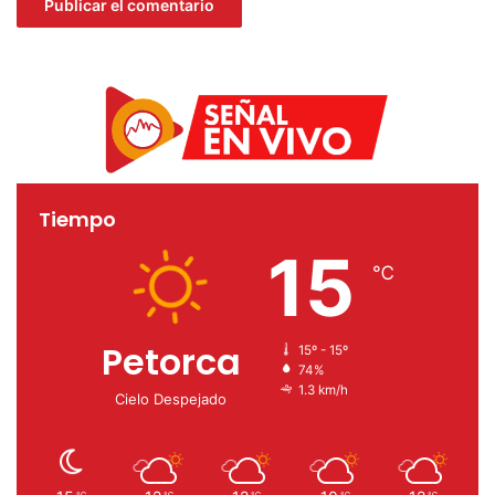
Tiempo
15
℃
Petorca
15º - 15º
74%
1.3 km/h
Cielo Despejado
℃
℃
℃
℃
℃