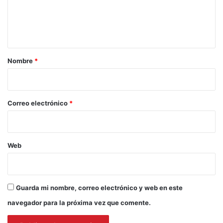
n
t
a
r
Nombre
*
i
o
*
Correo electrónico
*
Web
Guarda mi nombre, correo electrónico y web en este
navegador para la próxima vez que comente.