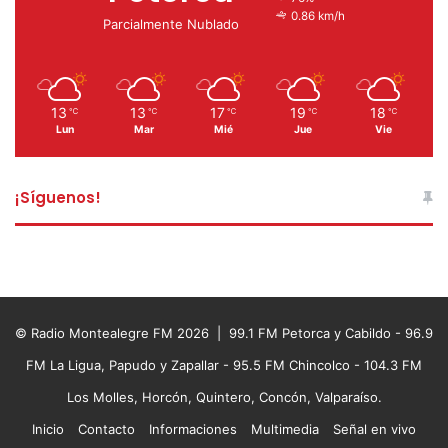
0.86 km/h
Parcialmente Nublado
13
13
17
19
18
℃
℃
℃
℃
℃
Lun
Mar
Mié
Jue
Vie
¡Síguenos!
© Radio Montealegre FM 2026 | 99.1 FM Petorca y Cabildo - 96.9
FM La Ligua, Papudo y Zapallar - 95.5 FM Chincolco - 104.3 FM
Los Molles, Horcón, Quintero, Concón, Valparaíso.
Inicio
Contacto
Informaciones
Multimedia
Señal en vivo