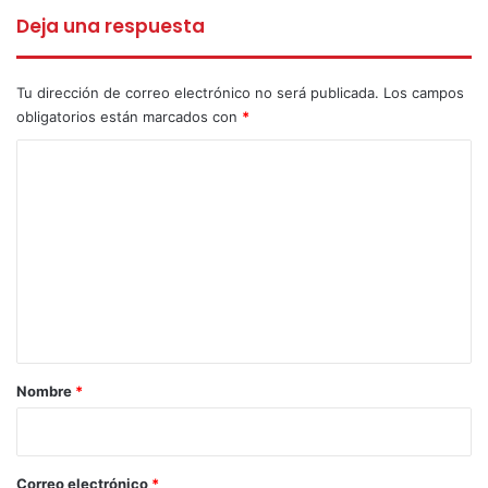
Deja una respuesta
Tu dirección de correo electrónico no será publicada.
Los campos
obligatorios están marcados con
*
C
o
m
e
n
t
a
r
Nombre
*
i
o
*
Correo electrónico
*