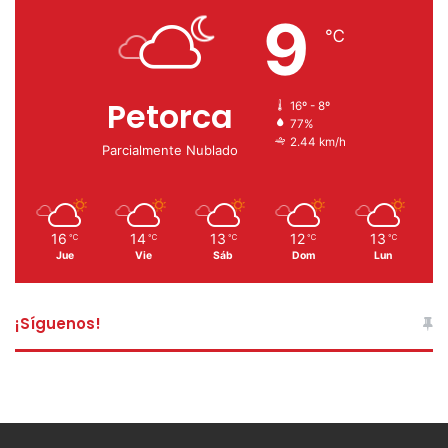
9
℃
Petorca
16º - 8º
77%
2.44 km/h
Parcialmente Nublado
16
14
13
12
13
℃
℃
℃
℃
℃
Jue
Vie
Sáb
Dom
Lun
¡Síguenos!