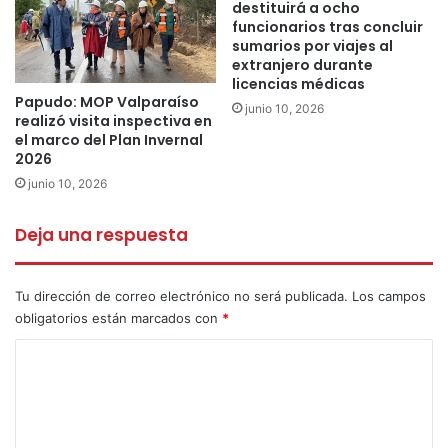
destituirá a ocho
funcionarios tras concluir
sumarios por viajes al
RESIDENCIA PARA RESGUARDO
extranjero durante
licencias médicas
Desde la quincena de mayo la Municipalidad de Cabildo
Papudo: MOP Valparaíso
junio 10, 2026
realizó visita inspectiva en
trabajó un proyecto en conjunto con el Hospital de
el marco del Plan Invernal
Cabildo, sus funcionarios y Don Ramón Ossa, dueño de la
2026
propiedad que fue habilitada como “Residencia de
junio 10, 2026
resguardo para funcionarios del Hospital de Cabildo en
tiempos de COVID-19”.
Deja una respuesta
Todo comenzó con el requerimiento del Hospital de contar
Tu dirección de correo electrónico no será publicada.
Los campos
con una residencia para sus funcionarios de primera línea
obligatorios están marcados con
*
de atención, que les permitiese trabajar con la tranquilidad
C
de no poner en riesgo a diario a sus familiares y seres
o
queridos.
m
Ante la solicitud, el alcalde Patricio Aliaga gestionó con el
e