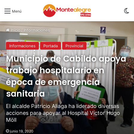
S
Menú
Inicio
/
Informaciones
Informaciones
Portada
Provincial
Municipio de Cabildo apoya
trabajo hospitalario en
época de emergencia
sanitaria
El alcalde Patricio Aliaga ha liderado diversas
acciones para apoyar al Hospital Víctor Hugo
Möll
junio 19, 2020