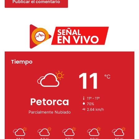
residentes. Un espacio para tranquilidad de los
funcionarios, sus familias y la comunidad de Cabildo en
general, esperando reducir los riesgos en estos
complicados meses de invierno”, comentó el alcalde de
Cabildo, Patricio Aliaga.
cabildo
covid-19
SSVQ
Tiempo
11
℃
Petorca
11º - 11º
70%
2.64 km/h
Parcialmente Nublado
℃
℃
℃
℃
℃