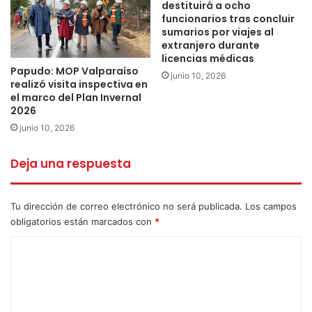
destituirá a ocho
funcionarios tras concluir
sumarios por viajes al
extranjero durante
licencias médicas
A las 11:00 y 20:00 horas del viernes 29, sábado 30 y
Papudo: MOP Valparaíso
junio 10, 2026
realizó visita inspectiva en
domingo 31 de mayo, se estrenará el podcast
el marco del Plan Invernal
#MuseoLaLiguaentuCasa. Se trata de una serie de
2026
cápsulas sonoras que cuentan la historia del Museo. Su
junio 10, 2026
origen, hitos relevantes, exposiciones y colecciones que
atesora el recinto patrimonial son parte de este registro
Deja una respuesta
narrativo.
Tu dirección de correo electrónico no será publicada.
Los campos
El sábado 30 de mayo, a las 12:00 horas, se estrenará el
obligatorios están marcados con
*
video tutorial del colectivo Arpilleras de La Ligua, que
C
enseñará la confección de esta antigua expresión de arte
popular, realizado con bordados y retazos textiles sobre la
o
tela arpillera.
m
e