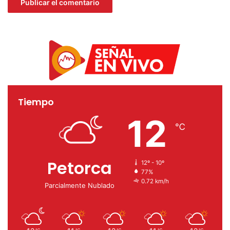
dia patrimonio cultural
la ligua
museo la ligua
Tiempo
12
℃
Petorca
12º - 10º
77%
0.72 km/h
Parcialmente Nublado
℃
℃
℃
℃
℃