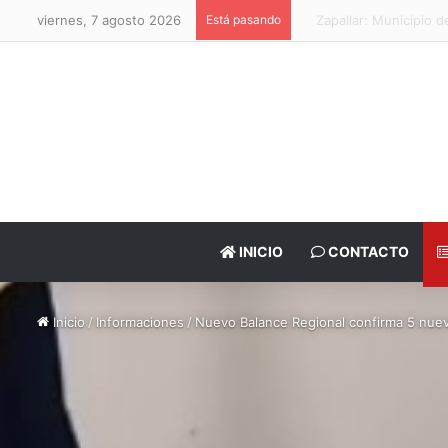
viernes, 7 agosto 2026
Está pasando
Valparaíso: PDI recuper
INICIO
CONTACTO
Inicio
/
Informaciones
/
Nuevo Balance Regional confirma 5 nue