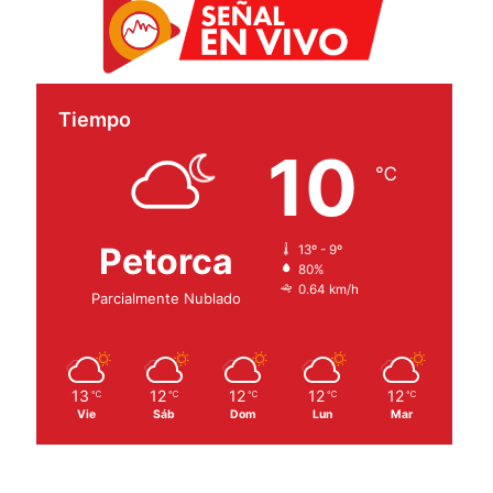
Tiempo
10
℃
Petorca
13º - 9º
80%
0.64 km/h
Parcialmente Nublado
13
12
12
12
12
℃
℃
℃
℃
℃
Vie
Sáb
Dom
Lun
Mar