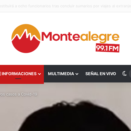
a vehículo robado y detiene a dos sujetos tras asalto a servicentro en
S
INFORMACIONES
MULTIMEDIA
SEÑAL EN VIVO
vos casos a Covid-19