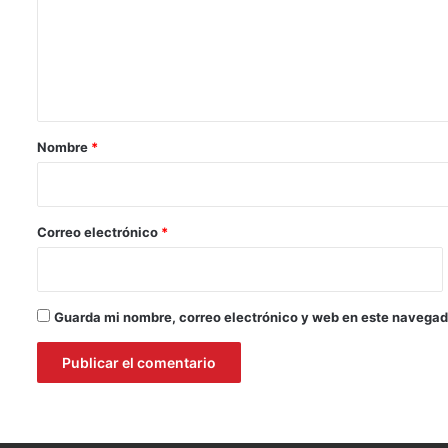
e
n
t
a
r
Nombre
*
i
o
*
Correo electrónico
*
Guarda mi nombre, correo electrónico y web en este navegad