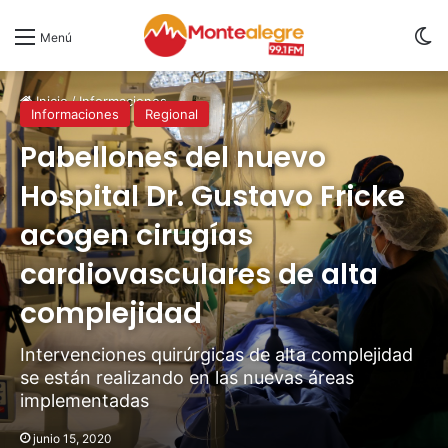
S
Menú
Inicio
/
Informaciones
Informaciones
Regional
Pabellones del nuevo
Hospital Dr. Gustavo Fricke
acogen cirugías
cardiovasculares de alta
complejidad
Intervenciones quirúrgicas de alta complejidad
se están realizando en las nuevas áreas
implementadas
junio 15, 2020