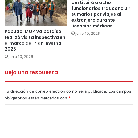
destituirá a ocho
puesta en valor del patrimonio local. “Aquí renovamos
funcionarios tras concluir
sumarios por viajes al
nuestro compromiso de seguir cuidando esta historia
extranjero durante
compartida. El trabajo con los bienes comunes siempre
licencias médicas
contará con todo nuestro apoyo, porque creemos que el
Papudo: MOP Valparaíso
junio 10, 2026
realizó visita inspectiva en
futuro que soñamos debe construirse con un profundo
el marco del Plan Invernal
respeto por cada familia de Pullally”, agregó la alcaldesa.
2026
junio 10, 2026
aniversario 427
Claudia Adasme
Deja una respuesta
papudo
Pullally
tradiciones
Tu dirección de correo electrónico no será publicada.
Los campos
obligatorios están marcados con
*
C
o
m
e