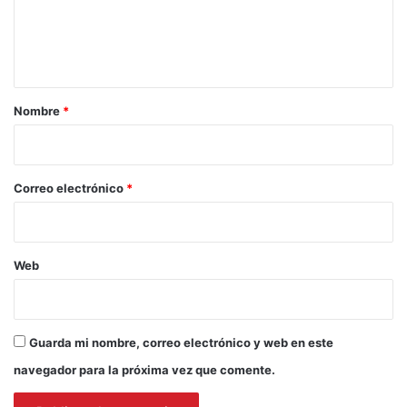
n
t
a
r
Nombre
*
i
o
*
Correo electrónico
*
Web
Guarda mi nombre, correo electrónico y web en este
navegador para la próxima vez que comente.