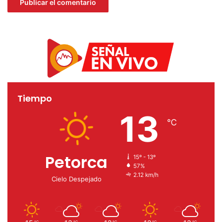
Tiempo
13
℃
Petorca
15º - 13º
57%
2.12 km/h
Cielo Despejado
℃
℃
℃
℃
℃