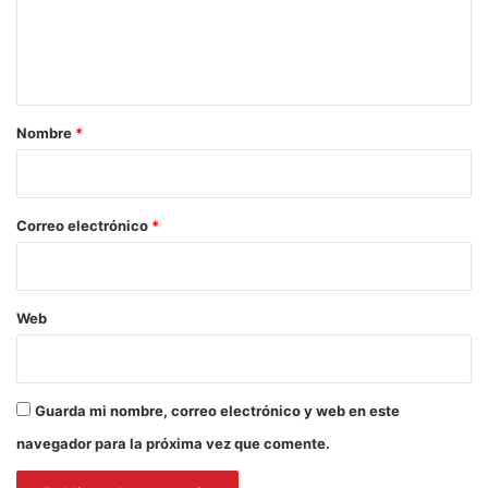
n
t
a
r
Nombre
*
i
o
*
Correo electrónico
*
Web
Guarda mi nombre, correo electrónico y web en este
navegador para la próxima vez que comente.