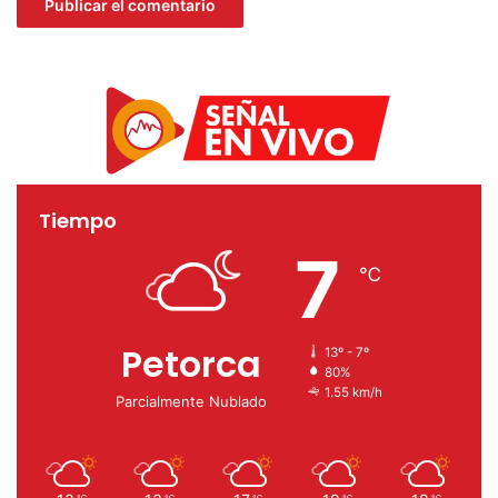
Tiempo
7
℃
Petorca
13º - 7º
80%
1.55 km/h
Parcialmente Nublado
℃
℃
℃
℃
℃