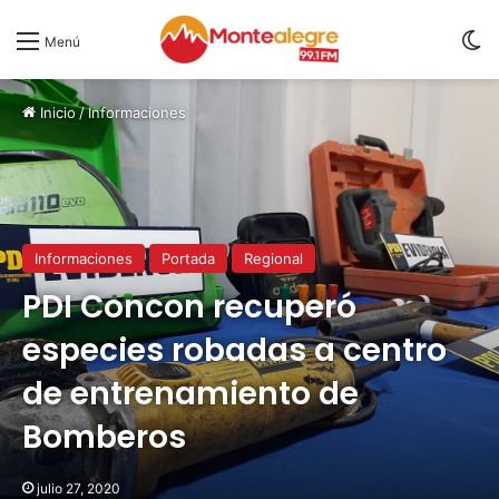
S
Menú
Inicio
/
Informaciones
Informaciones
Portada
Regional
PDI Concon recuperó
especies robadas a centro
de entrenamiento de
Bomberos
julio 27, 2020