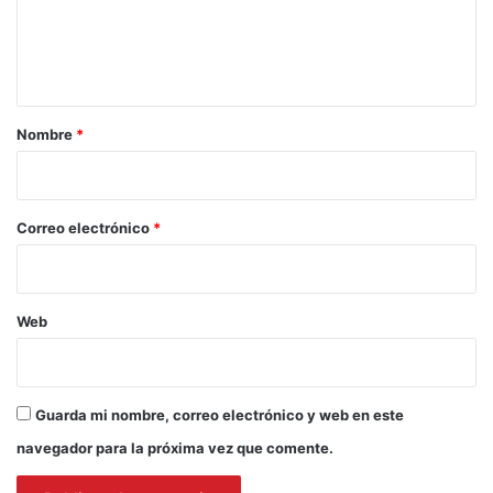
n
Patricio Pallares
SeguridadPública
t
tenencia de Carabineros
a
r
Nombre
*
i
o
*
Correo electrónico
*
Web
Guarda mi nombre, correo electrónico y web en este
navegador para la próxima vez que comente.