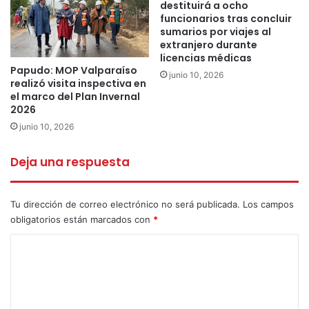
destituirá a ocho
avanzar de manera coordinada en soluciones reales para
funcionarios tras concluir
sumarios por viajes al
el territorio.
extranjero durante
licencias médicas
Desde el municipio señalaron que estas gestiones forman
Papudo: MOP Valparaíso
junio 10, 2026
realizó visita inspectiva en
parte de una línea de trabajo permanente, enfocada en
el marco del Plan Invernal
fortalecer la seguridad comunal y entregar mayor
2026
tranquilidad a la ciudadanía, consolidando una
junio 10, 2026
administración que prioriza el bienestar y la calidad de vida
de la comunidad de Petorca.
Deja una respuesta
📻𝗠𝗼𝗻𝘁𝗲𝗮𝗹𝗲𝗴𝗿𝗲, 𝗹𝗮 𝗿𝗮𝗱𝗶𝗼 𝗽𝗿𝗼𝘃𝗶𝗻𝗰𝗶𝗮𝗹 𝗱𝗲 𝗣𝗲𝘁𝗼𝗿𝗰𝗮
Tu dirección de correo electrónico no será publicada.
Los campos
obligatorios están marcados con
*
Alcalde
Andrés Jouannet
C
o
Gustavo Henriquez
Juan Ibacache
m
Mauricio Quiroz
Patricio Aliaga
e