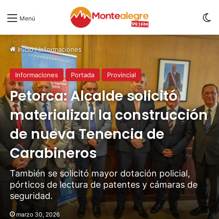
S
Menú
Inicio
/
Informaciones
Informaciones
Portada
Provincial
Petorca: Alcalde solicitó
materializar la construcción
de nueva Tenencia de
Carabineros
También se solicitó mayor dotación policial,
pórticos de lectura de patentes y cámaras de
seguridad.
marzo 30, 2026