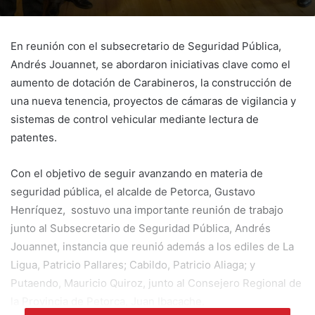
En reunión con el subsecretario de Seguridad Pública,
Andrés Jouannet, se abordaron iniciativas clave como el
aumento de dotación de Carabineros, la construcción de
una nueva tenencia, proyectos de cámaras de vigilancia y
sistemas de control vehicular mediante lectura de
patentes.
Con el objetivo de seguir avanzando en materia de
seguridad pública, el alcalde de Petorca, Gustavo
Henríquez, sostuvo una importante reunión de trabajo
junto al Subsecretario de Seguridad Pública, Andrés
Jouannet, instancia que reunió además a los ediles de La
Ligua, Patricio Pallares; Cabildo, Patricio Aliaga; y
Putaendo, Mauricio Quiroz, junto al Consejero Regional de
la Provincia de Petorca, Juan Ibacache.