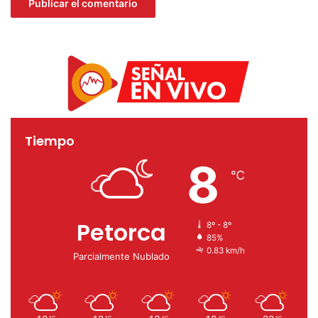
Tiempo
8
℃
Petorca
8º - 8º
85%
0.83 km/h
Parcialmente Nublado
℃
℃
℃
℃
℃