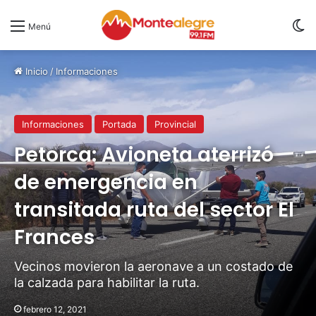
S
Menú
Inicio
/
Informaciones
Informaciones
Portada
Provincial
Petorca: Avioneta aterrizó
de emergencia en
transitada ruta del sector El
Frances
Vecinos movieron la aeronave a un costado de
la calzada para habilitar la ruta.
febrero 12, 2021