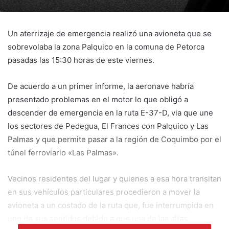
Un aterrizaje de emergencia realizó una avioneta que se
sobrevolaba la zona Palquico en la comuna de Petorca
pasadas las 15:30 horas de este viernes.
De acuerdo a un primer informe, la aeronave habría
presentado problemas en el motor lo que obligó a
descender de emergencia en la ruta E-37-D, via que une
los sectores de Pedegua, El Frances con Palquico y Las
Palmas y que permite pasar a la región de Coquimbo por el
túnel ferroviario «Las Palmas».
Vecinos residentes del lugar y quienes a esa hora transitan
en sus vehículos particulares procedieron a mover la
avioneta a un costado de la ruta que, fue interrumpida en
uno de sus sentidos debido a que una de las altas