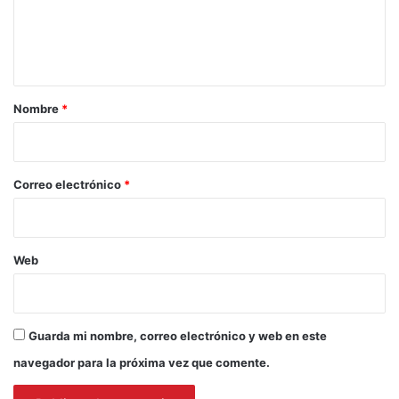
n
t
a
r
Nombre
*
i
o
*
Correo electrónico
*
Web
Guarda mi nombre, correo electrónico y web en este
navegador para la próxima vez que comente.