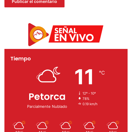
Tiempo
11
℃
Petorca
12º - 10º
78%
0.19 km/h
Parcialmente Nublado
℃
℃
℃
℃
℃