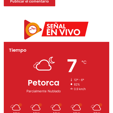
petorca
Rodrigo Mundaca
toma de juramento y constitución del nuevo
concejo municipal
Tiempo
7
℃
Petorca
12º - 6º
82%
0.9 km/h
Parcialmente Nublado
℃
℃
℃
℃
℃