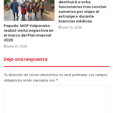
unanimidad.
destituirá a ocho
funcionarios tras concluir
Se entrega cuenta de la gestión 2016-2020 por parte
sumarios por viajes al
del administrador municipal y alcalde saliente.
extranjero durante
licencias médicas
Entregan documentación impresa. Al mismo tiempo,
Papudo: MOP Valparaíso
el alcalde saliente le hizo entrega de un presente
junio 10, 2026
realizó visita inspectiva en
consistente en un escudo comunal elaborado en
el marco del Plan Invernal
2026
bronce.
junio 10, 2026
Se propone autorización de acuerdo sin esperar la
aprobación del acta, aprobada por unanimidad.
Deja una respuesta
A al actividad asistieron: Rodrigo Mundaca (Gobernador
Regional Electo), Carolina Vilches (Constituyente Electa
Tu dirección de correo electrónico no será publicada.
Los campos
Distrito 6), Antonio Albornos Mena, (Presbítero Petorca),
obligatorios están marcados con
*
Marieta Marin (Jueza Policia Local), Cesar Marchant
C
(Director Liceo José Borgoño Núñez), Karen Durán
o
(Representante Hospital Petorca), Gustavo Valdenegro
m
(Alcalde Saliente), Claudio Diet (Representante Iglesia
e
Evangélica), Teniente Juan Gallardo (Tenencia Carabineros