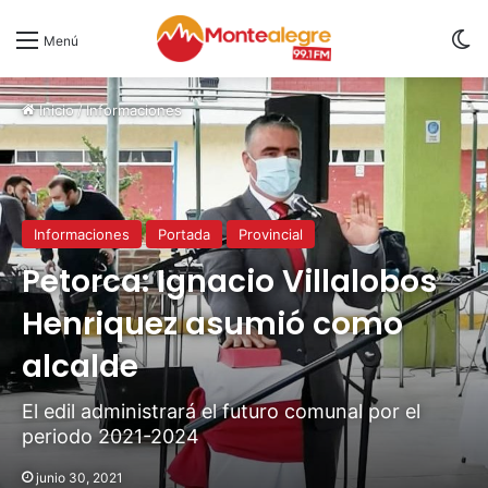
S
Menú
Inicio
/
Informaciones
Informaciones
Portada
Provincial
Petorca: Ignacio Villalobos
Henriquez asumió como
alcalde
El edil administrará el futuro comunal por el
periodo 2021-2024
junio 30, 2021