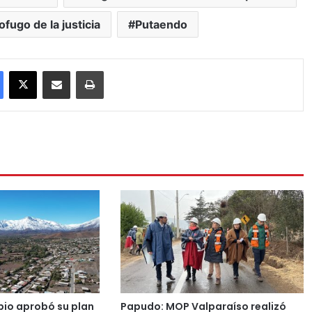
ofugo de la justicia
Putaendo
Facebook
X
Compartir por correo electrónico
Imprimir
pio aprobó su plan
Papudo: MOP Valparaíso realizó