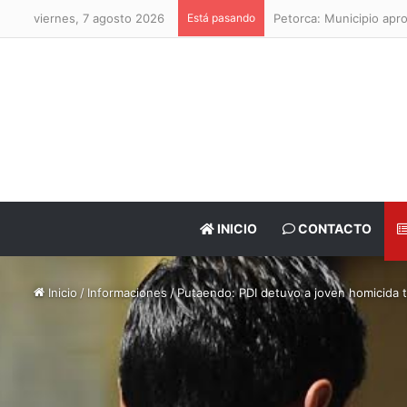
viernes, 7 agosto 2026
Está pasando
Petorca: Municipio apr
INICIO
CONTACTO
Inicio
/
Informaciones
/
Putaendo: PDI detuvo a joven homicida t