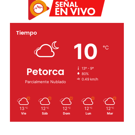
Tiempo
10
℃
Petorca
13º - 9º
80%
0.49 km/h
Parcialmente Nublado
13
12
12
12
12
℃
℃
℃
℃
℃
Vie
Sáb
Dom
Lun
Mar