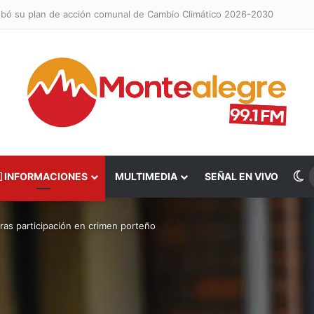
obó su plan de acción comunal de Cambio Climático 2026-2030
S
INFORMACIONES
MULTIMEDIA
SEÑAL EN VIVO
ras participación en crimen porteño