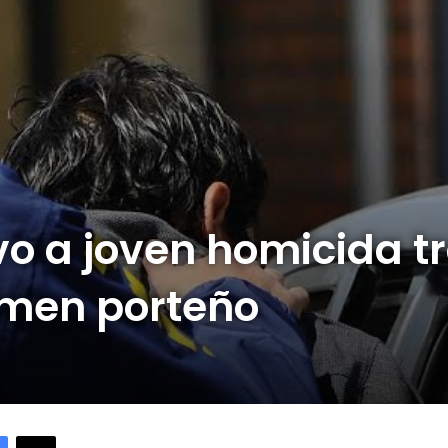
o a joven homicida t
imen porteño
Facebook
X