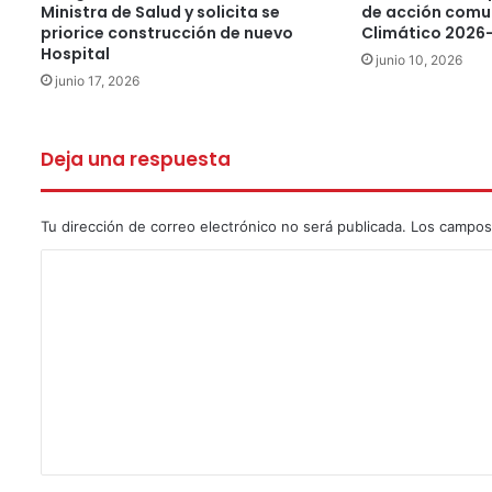
Ministra de Salud y solicita se
de acción comu
priorice construcción de nuevo
Climático 2026
Hospital
junio 10, 2026
junio 17, 2026
Deja una respuesta
Tu dirección de correo electrónico no será publicada.
Los campos
C
o
m
e
n
t
a