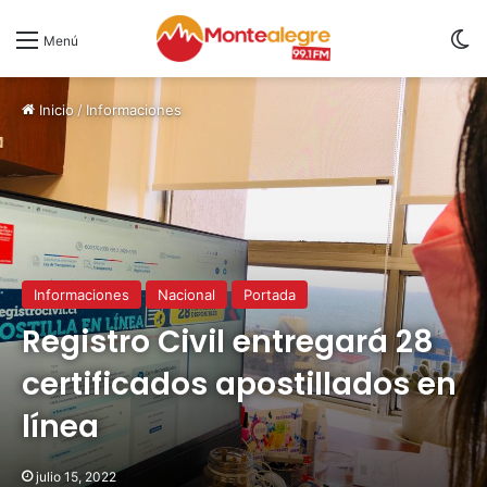
S
Menú
Inicio
/
Informaciones
Informaciones
Nacional
Portada
Registro Civil entregará 28
certificados apostillados en
línea
julio 15, 2022