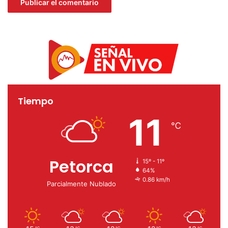
Tiempo
11
℃
Petorca
15º - 11º
64%
0.86 km/h
Parcialmente Nublado
℃
℃
℃
℃
℃