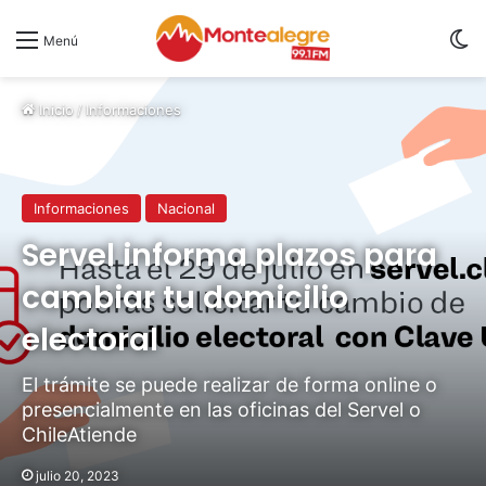
S
Menú
Inicio
/
Informaciones
Informaciones
Nacional
Servel informa plazos para
cambiar tu domicilio
electoral
El trámite se puede realizar de forma online o
presencialmente en las oficinas del Servel o
ChileAtiende
julio 20, 2023