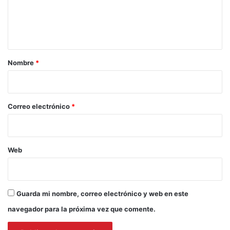
n
t
a
r
Nombre
*
i
o
*
Correo electrónico
*
Web
Guarda mi nombre, correo electrónico y web en este
navegador para la próxima vez que comente.