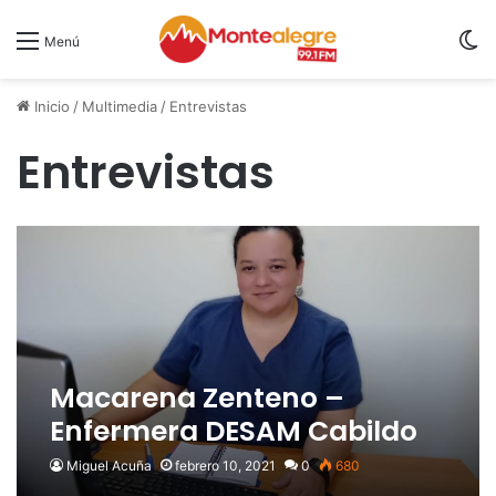
S
Menú
Inicio
/
Multimedia
/
Entrevistas
Entrevistas
Macarena Zenteno –
Enfermera DESAM Cabildo
Miguel Acuña
febrero 10, 2021
0
680