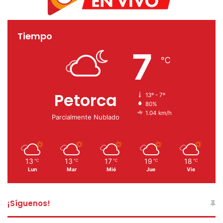
Tiempo
7
℃
Petorca
13º - 7º
80%
1.04 km/h
Parcialmente Nublado
13
13
17
19
18
℃
℃
℃
℃
℃
Lun
Mar
Mié
Jue
Vie
¡Síguenos!