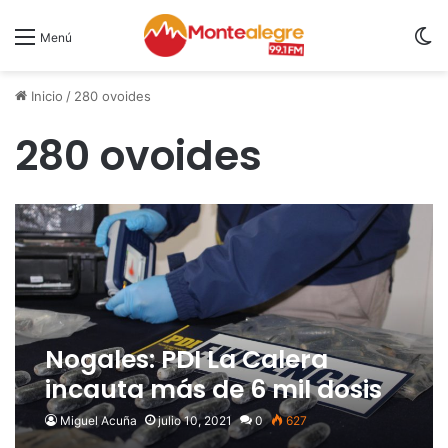
S
Menú
Inicio
/
280 ovoides
280 ovoides
Nogales: PDI La Calera
incauta más de 6 mil dosis
de cocaína transportada
Miguel Acuña
julio 10, 2021
0
627