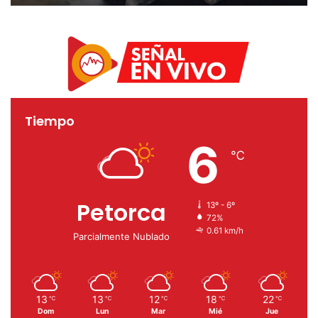
en ovoides
Tiempo
6
℃
Petorca
13º - 6º
72%
0.61 km/h
Parcialmente Nublado
13
13
12
18
22
℃
℃
℃
℃
℃
Dom
Lun
Mar
Mié
Jue