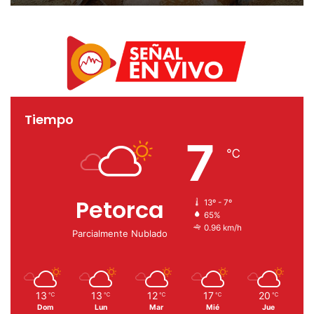
Tiempo
7
℃
Petorca
13º - 7º
65%
0.96 km/h
Parcialmente Nublado
13
13
12
17
20
℃
℃
℃
℃
℃
Dom
Lun
Mar
Mié
Jue