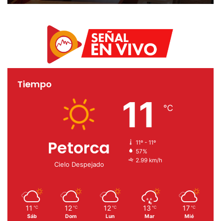
sitios en Valle Hermoso
Tiempo
11
℃
Petorca
11º - 11º
57%
2.99 km/h
Cielo Despejado
11
12
12
13
17
℃
℃
℃
℃
℃
Sáb
Dom
Lun
Mar
Mié