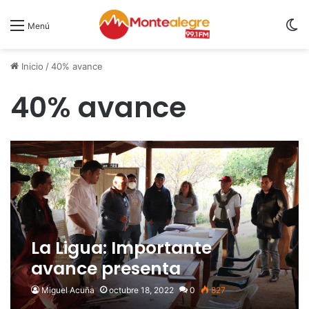
S
Menú
Inicio
/
40% avance
40% avance
La Ligua: Importante
avance presenta
regularización de terrenos y
Miguel Acuña
octubre 18, 2022
0
827