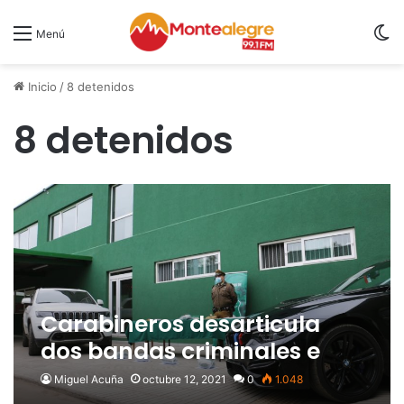
S
Menú
Inicio
/
8 detenidos
8 detenidos
Carabineros desarticula
dos bandas criminales e
incauta más de 120 millones
Miguel Acuña
octubre 12, 2021
0
1.048