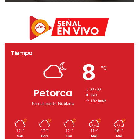
en droga
Tiempo
8
℃
Petorca
8º - 8º
89%
1.82 km/h
Parcialmente Nublado
12
12
12
11
16
℃
℃
℃
℃
℃
Sáb
Dom
Lun
Mar
Mié