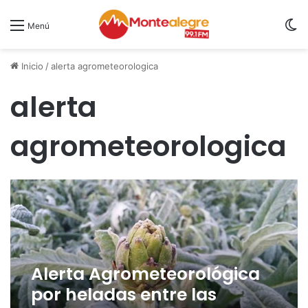
S
Menú
Inicio
/
alerta agrometeorologica
alerta
agrometeorologica
Alerta Agrometeorológica
por heladas entre las