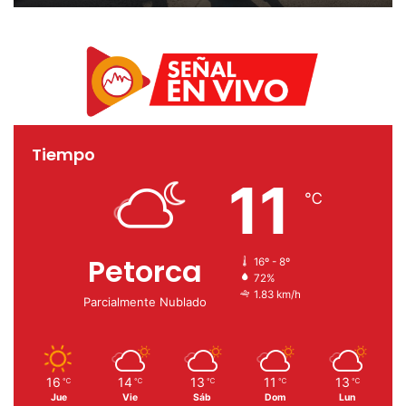
agua en Hospital san
Martín de Quillota
Tiempo
11
℃
Petorca
16º - 8º
72%
1.83 km/h
Parcialmente Nublado
16
14
13
11
13
℃
℃
℃
℃
℃
Jue
Vie
Sáb
Dom
Lun