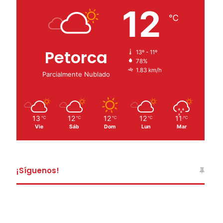
12
℃
Petorca
13º - 11º
78%
1.83 km/h
Parcialmente Nublado
13
12
12
12
11
℃
℃
℃
℃
℃
Vie
Sáb
Dom
Lun
Mar
¡Síguenos!