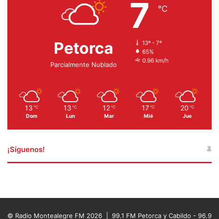
7
℃
Petorca
13º - 7º
65%
0.96 km/h
Parcialmente Nublado
13
13
12
17
20
℃
℃
℃
℃
℃
Dom
Lun
Mar
Mié
Jue
¡Síguenos!
© Radio Montealegre FM 2026 | 99.1 FM Petorca y Cabildo - 96.9