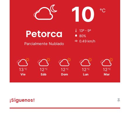
10
℃
Petorca
13º - 9º
80%
0.49 km/h
Parcialmente Nublado
13
12
12
12
12
℃
℃
℃
℃
℃
Vie
Sáb
Dom
Lun
Mar
¡Síguenos!