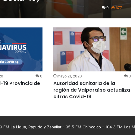
0
677
20
0
mayo 21, 2020
0
-19 Provincia de
Autoridad sanitaria de la
región de Valparaíso actualiza
cifras Covid-19
 FM La Ligua, Papudo y Zapallar - 95.5 FM Chincolco - 104.3 FM Los Mo