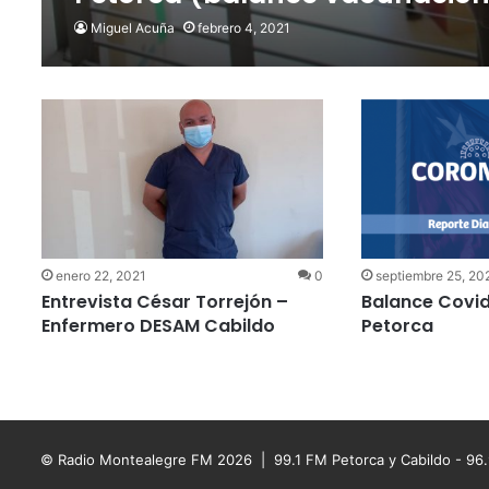
Miguel Acuña
febrero 4, 2021
enero 22, 2021
0
septiembre 25, 20
Entrevista César Torrejón –
Balance Covid
Enfermero DESAM Cabildo
Petorca
© Radio Montealegre FM 2026 | 99.1 FM Petorca y Cabildo - 96.9