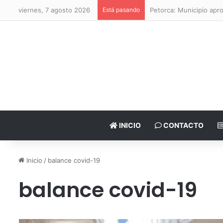
viernes, 7 agosto 2026
Está pasando
Petorca: Municipio apr
INICIO
CONTACTO
Inicio
/
balance covid-19
balance covid-19