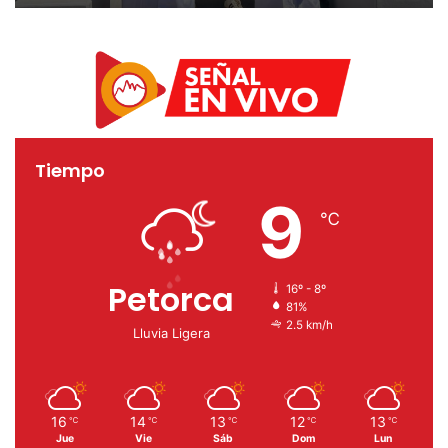
ambulante autorizado
Tiempo
9
℃
Petorca
16º - 8º
81%
2.5 km/h
Lluvia Ligera
16
14
13
12
13
℃
℃
℃
℃
℃
Jue
Vie
Sáb
Dom
Lun