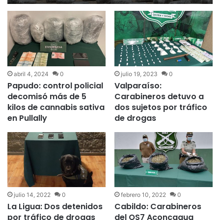
control carretero
abril 4, 2024
0
julio 19, 2023
0
Papudo: control policial
Valparaíso:
decomisó más de 5
Carabineros detuvo a
kilos de cannabis sativa
dos sujetos por tráfico
en Pullally
de drogas
julio 14, 2022
0
febrero 10, 2022
0
La Ligua: Dos detenidos
Cabildo: Carabineros
por tráfico de drogas
del OS7 Aconcagua