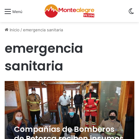
S
Menú
Inicio
/
emergencia sanitaria
emergencia
sanitaria
Compañías de Bomberos
de Petorca reciben insumos