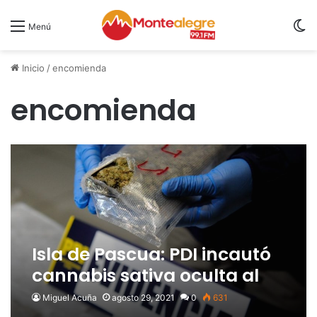
S
Menú
Inicio
/
encomienda
encomienda
Isla de Pascua: PDI incautó
cannabis sativa oculta al
interior de encomienda
Miguel Acuña
agosto 29, 2021
0
631