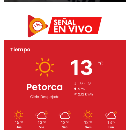
Tiempo
13
℃
Petorca
15º - 13º
57%
2.12 km/h
Cielo Despejado
15
13
12
12
13
℃
℃
℃
℃
℃
Jue
Vie
Sáb
Dom
Lun