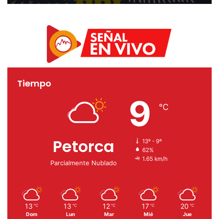
Mar
Tiempo
9
℃
Petorca
13º - 9º
62%
1.65 km/h
Parcialmente Nublado
13
13
12
17
20
℃
℃
℃
℃
℃
Dom
Lun
Mar
Mié
Jue