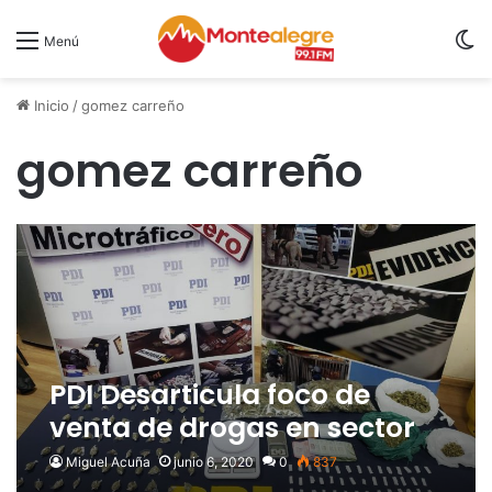
S
Menú
Inicio
/
gomez carreño
gomez carreño
PDI Desarticula foco de
venta de drogas en sector
Gómez Carreño de Viña del
Miguel Acuña
junio 6, 2020
0
837