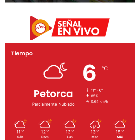
acceso a medicamentos
Tiempo
6
℃
Petorca
11º - 6º
85%
0.64 km/h
Parcialmente Nublado
11
12
13
13
15
℃
℃
℃
℃
℃
Sáb
Dom
Lun
Mar
Mié