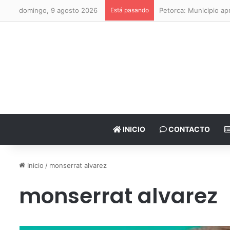
domingo, 9 agosto 2026
Está pasando
Petorca: Municipio a
INICIO
CONTACTO
Inicio
/
monserrat alvarez
monserrat alvarez