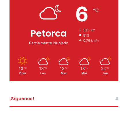
6
℃
Petorca
13º - 6º
81%
0.76 km/h
Parcialmente Nublado
13
13
12
18
22
℃
℃
℃
℃
℃
Dom
Lun
Mar
Mié
Jue
¡Síguenos!